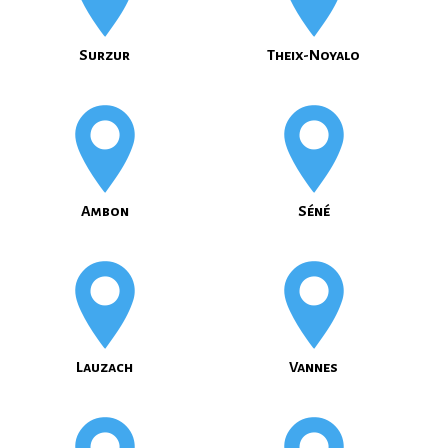
Surzur
Theix-Noyalo
Ambon
Séné
Lauzach
Vannes