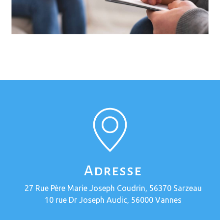
Adresse
27 Rue Père Marie Joseph Coudrin, 56370 Sarzeau
10 rue Dr Joseph Audic, 56000 Vannes