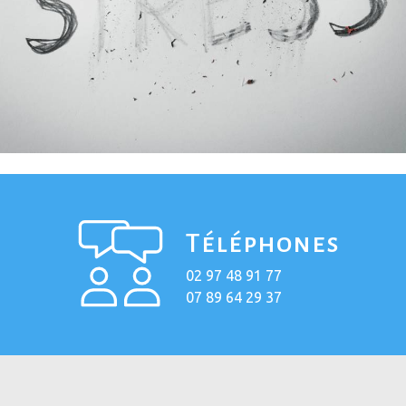
Téléphones
02 97 48 91 77
07 89 64 29 37