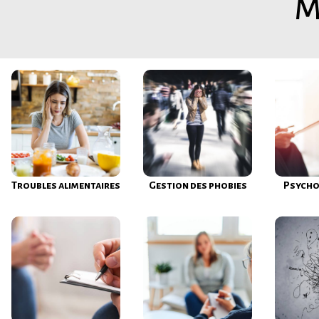
M
Troubles alimentaires
Gestion des phobies
Psycho