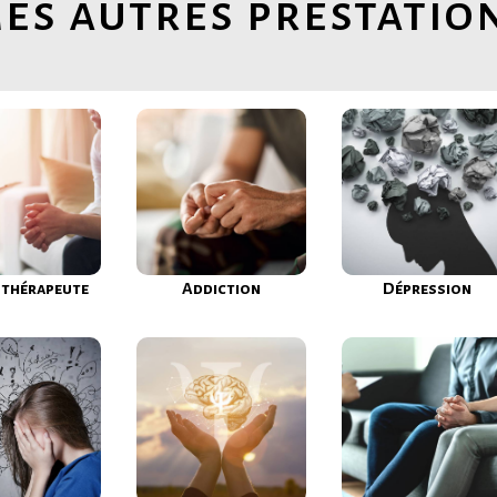
es autres prestatio
thérapeute
Addiction
Dépression