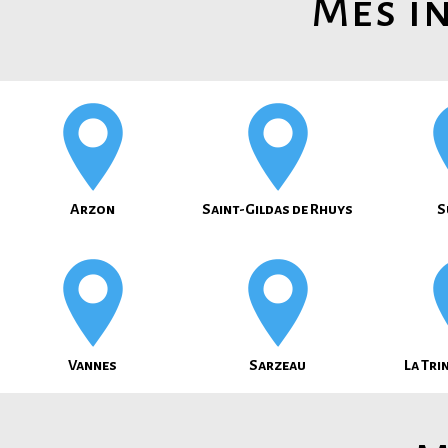
Mes in
Arzon
Saint-Gildas de Rhuys
S
Vannes
Sarzeau
La Tri