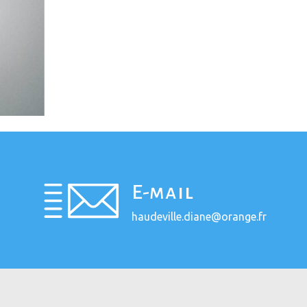
E-mail
haudeville.diane@orange.fr