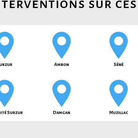
terventions sur ces
urzur
Ambon
Séné
nité Surzur
Damgan
Muzillac