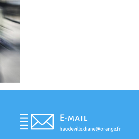
E-mail
haudeville.diane@orange.fr