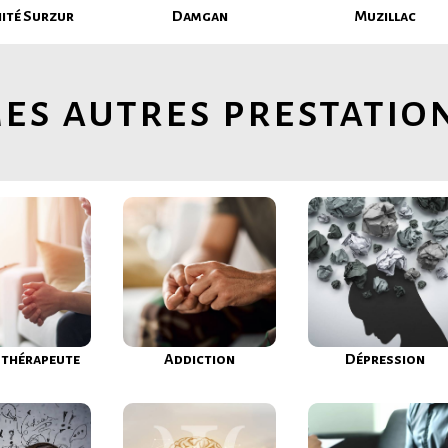
nité Surzur
Damgan
Muzillac
es autres prestatio
thérapeute
Addiction
Dépression