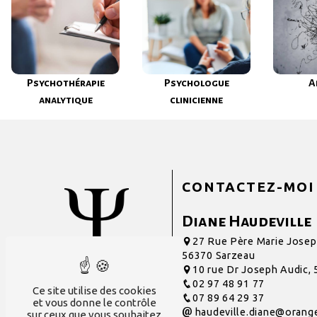
Psychothérapie
Psychologue
A
analytique
clinicienne
CONTACTEZ-MOI
Diane Haudeville
27 Rue Père Marie Josep
56370 Sarzeau
10 rue Dr Joseph Audic,
02 97 48 91 77
Ce site utilise des cookies
07 89 64 29 37
et vous donne le contrôle
haudeville.diane@orange
sur ceux que vous souhaitez