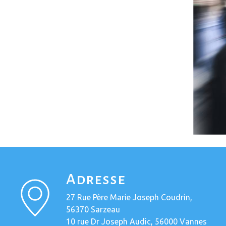
Adresse
27 Rue Père Marie Joseph Coudrin,
56370 Sarzeau
10 rue Dr Joseph Audic, 56000 Vannes