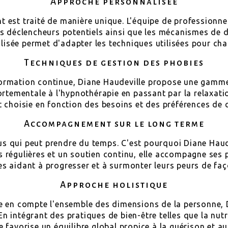
Approche personnalisée
t est traité de manière unique. L'équipe de professionn
es déclencheurs potentiels ainsi que les mécanismes de dé
isée permet d'adapter les techniques utilisées pour cha
Techniques de gestion des phobies
 formation continue, Diane Haudeville propose une gamm
rtementale à l'hypnothérapie en passant par la relaxat
choisie en fonction des besoins et des préférences de 
Accompagnement sur le long terme
s qui peut prendre du temps. C'est pourquoi Diane Haude
es régulières et un soutien continu, elle accompagne ses 
les aidant à progresser et à surmonter leurs peurs de faç
Approche holistique
e en compte l'ensemble des dimensions de la personne,
n intégrant des pratiques de bien-être telles que la nutri
le favorise un équilibre global propice à la guérison et au