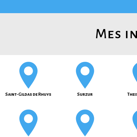
Mes in
Saint-Gildas de Rhuys
Surzur
Thei