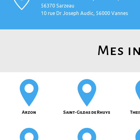
56370 Sarzeau
10 rue Dr Joseph Audic, 56000 Vannes
Mes in
Arzon
Saint-Gildas de Rhuys
Thei