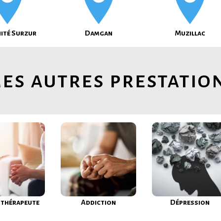
nité Surzur
Damgan
Muzillac
es autres prestatio
thérapeute
Addiction
Dépression