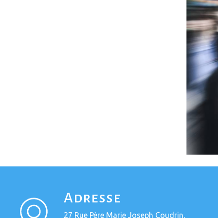
Adresse
27 Rue Père Marie Joseph Coudrin,