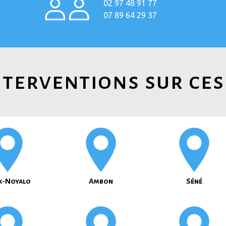
02 97 48 91 77
07 89 64 29 37
terventions sur ces
x-Noyalo
Ambon
Séné