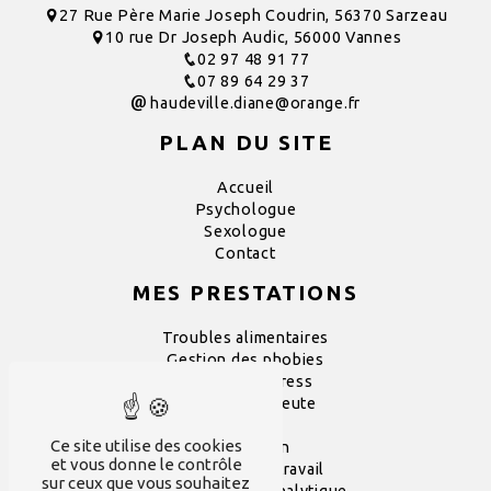
27 Rue Père Marie Joseph Coudrin, 56370 Sarzeau
10 rue Dr Joseph Audic, 56000 Vannes
02 97 48 91 77
07 89 64 29 37
haudeville.diane@orange.fr
PLAN DU SITE
Accueil
Psychologue
Sexologue
Contact
MES PRESTATIONS
Troubles alimentaires
Gestion des phobies
Gestion du stress
Psychothérapeute
Addiction
Ce site utilise des cookies
Dépression
et vous donne le contrôle
Souffrance au travail
sur ceux que vous souhaitez